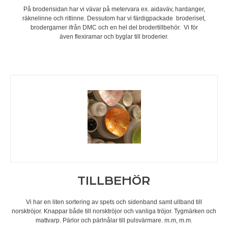
På broderisidan har vi vävar på metervara ex. aidaväv, hardanger,
räknelinne och ritlinne. Dessutom har vi färdigpackade broderiset,
brodergarner ifrån DMC och en hel del brodertillbehör. Vi för
även flexiramar och byglar till broderier.
TILLBEHÖR
Vi har en liten sortering av spets och sidenband samt ullband till
norsktröjor. Knappar både till norsktröjor och vanliga tröjor. Tygmärken och
mattvarp. Pärlor och pärlnålar till pulsvärmare. m.m, m.m.